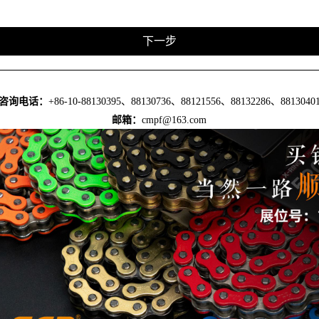
咨询电话：
+86-10-88130395、88130736、88121556、
88132286、8813040
邮箱：
cmpf@163.com