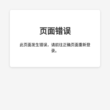
页面错误
此页面发生错误，请前往正确页面重新登
录。